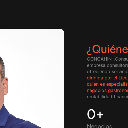
¿Quién
CONGAHIN (Consult
empresa consultora
ofreciendo servicio
dirigida por el Li
quién es especialis
negocios gastronó
rentabilidad financ
0
+
Negocios