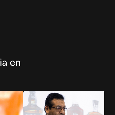
ia en
a