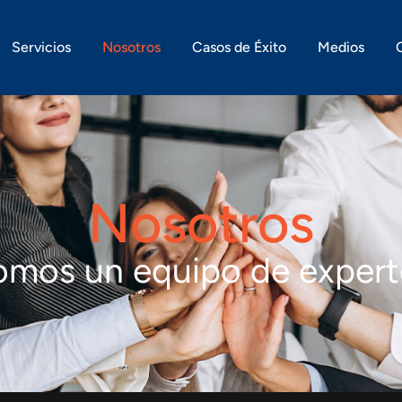
Servicios
Nosotros
Casos de Éxito
Medios
Nosotros
omos un equipo de expert