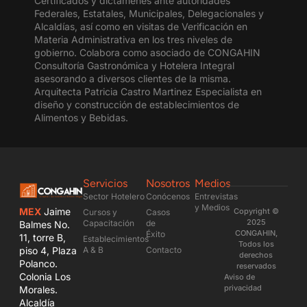
Certificados y dictámenes ante autoridades
Federales, Estatales, Municipales, Delegacionales y
Alcaldías, así como en visitas de Verificación en
Materia Administrativa en los tres niveles de
gobierno. Colabora como asociado de CONGAHIN
Consultoría Gastronómica y Hotelera Integral
asesorando a diversos clientes de la misma.
Arquitecta Patricia Castro Martinez Especialista en
diseño y construcción de establecimientos de
Alimentos y Bebidas.
Servicios
Nosotros
Medios
Sector Hotelero
Conócenos
Entrevistas
y Medios
MEX
Jaime
Copyright ©
Cursos y
Casos
2025
Capacitación
de
Balmes No.
CONGAHIN,
Éxito
11, torre B,
Establecimientos
Todos los
piso 4, Plaza
A & B
Contacto
derechos
Polanco.
reservados
Colonia Los
Aviso de
privacidad
Morales.
Alcaldía